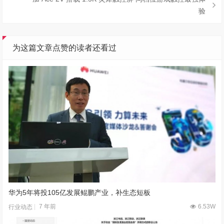
验
为这篇文章点赞的读者还看过
华为5年将投105亿发展鲲鹏产业，补生态短板
7 年前
6.53W
行业动态