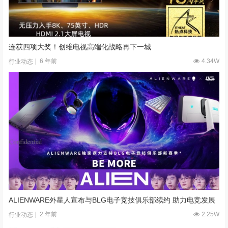
连获四项大奖！创维电视高端化战略再下一城
6 年前
4.34W
行业动态
ALIENWARE外星人宣布与BLG电子竞技俱乐部续约 助力电竞发展
2 年前
2.25W
行业动态