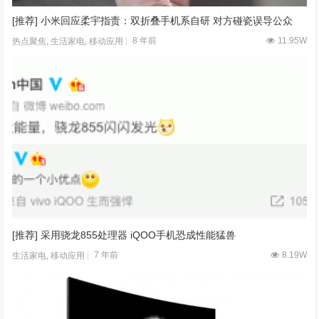
[推荐] 小米回应柔宇指责：双折叠手机系自研 对方碰瓷误导公众
8 年前
11.95W
热点聚焦
,
生活家电
,
移动应用
[推荐] 采用骁龙855处理器 iQOO手机恐成性能猛兽
7 年前
8.19W
生活家电
,
移动应用