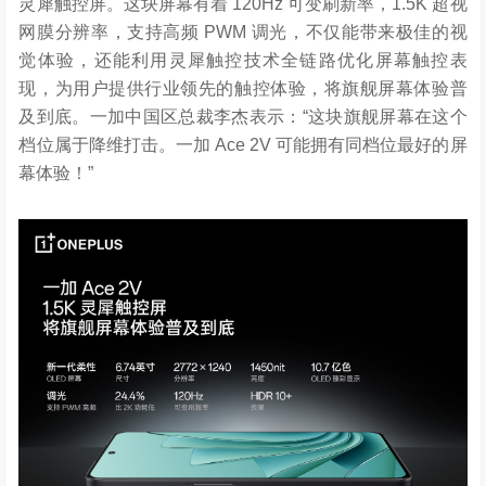
灵犀触控屏
。
这块屏幕
有着
120Hz 可变刷新率，1.5K 超视
网膜分辨率，支持高频
PWM
调光，
不仅
能带来
极佳的视
觉体验，
还能利用灵犀触控技术
全链路
优化
屏幕触控表
现
，
为用户
提供
行业领先的
触控体验
，将旗舰屏幕体验普
及到底
。
一加中国区总裁李杰表示
：
“
这块旗舰屏幕在这个
档位属于降维打击
。
一加
Ace 2V
可能拥有同档位最好的屏
幕体验
！
”