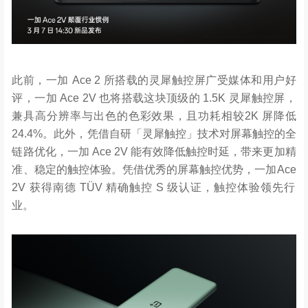
此前，一加
A
ce
2
所搭载的灵犀触
控屏广受
媒体和用户好
评，
一加
Ace 2V
也将搭载这块顶级的
1
.5K
灵犀触控屏
，
兼具高分辨率与
出色的色彩效果
，
且功耗相较
2K
屏
降低
24.4%
。此外，
凭借
自研「灵犀触控」技术对屏幕触控的全
链路优化，
一加
Ace 2V
能
有效降低触控时延，带来更加精
准、稳定的触控体验。凭借优秀的屏幕
触控优势
，
一加
Ace
2V
获得南德
TÜV
精确触控
S
级认证，触控体验领先行
业。