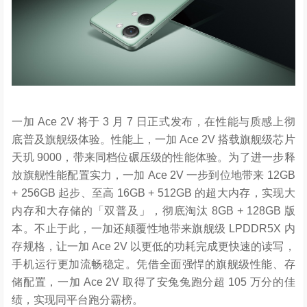
一加
Ace 2V
将于
3
月
7
日正式发布，在性能与质感上彻
底普及旗舰级体验。性能上，一加
Ace 2V
搭载
旗舰级芯片
天玑
9000
，
带来
同档位碾压级的性能体验
。为了
进一步释
放旗舰性能配置实力，一加
Ace 2V
一步到位
地
带来
12GB
+
256GB
起步、
至高
16GB + 512GB
的超大
内存
，
实现
大
内存和大存储
的
「双普及」
，彻底淘汰 8
GB
+
128GB
版
本
。不止于此，一加还
颠覆
性
地带来
旗舰级
LPDDR5X
内
存规格，
让一加
Ace 2V
以更低的功耗完成更快速的读写，
手机运行更加流畅稳定。
凭借全面强悍的旗舰级性能
、存
储
配置，一加
Ace 2V
取得了安兔兔跑分超
105
万
分的佳
绩
，
实现
同平台
跑分霸榜
。