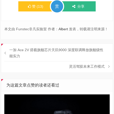
赏
赞
(
13
)
分享
本文由 Funstec非凡实验室 作者：
Albert
发表，转载请注明来源！
一加 Ace 2V 搭载旗舰芯片天玑9000 深度联调释放旗舰级性
能实力
灵活驾驭未来工作模式
为这篇文章点赞的读者还看过