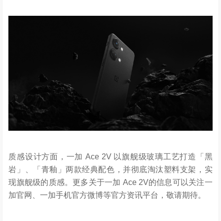
质感设计方面，一加
Ace 2V
以旗舰级玻璃工艺打造
「黑
岩」、
「青釉」两款经典配色，并
彻底淘汰塑料支架
，
实
现旗舰级的质感
。更多关于一加
Ace 2V
的信息可以关注一
加官网、一加手机官方微博等官方资讯平台，敬请期待。