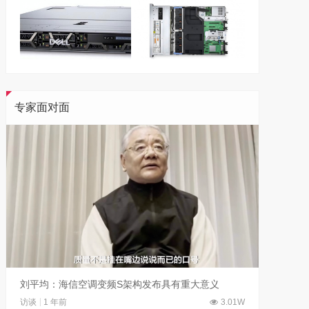
专家面对面
刘平均：海信空调变频S架构发布具有重大意义
吴晓波
访谈
1 年前
3.01W
访谈
1 