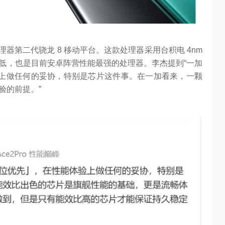
chool 2026
2026年，AI Agent正在完成从“问答工具”到“任务助手”的重要
进化。当技术实现从“能听会给答案”…
理器第二代骁龙 8 移动平台
。这款处理器
采用台积电
4nm
低
，也
是目前安卓阵营性能最强的
处理器
。
李杰提到“
一加
上做任何的妥协，特别是芯片这件事。在一加看来，一颗
验的前提。
”