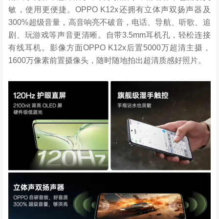
敏，使用更便捷。OPPO K12x还拥有立体声双扬声器及
300%超级音量，高音响亮不破音，电话、导航、听歌、追
剧、玩游戏等声音更清晰。自带3.5mm耳机孔，轻松连接
有线耳机。影像方面OPPO K12x后置5000万超清主摄，
1600万像素前置摄像头，随时随地拍出超清质感好照片。