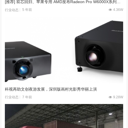
[推荐] 双芯回归、苹果专用 AMD发布Radeon Pro W6000X系列专业卡
5 年前
4.36W
行业动态
科视再助文创夜游发展，深圳版画村光影秀华丽上演
7 年前
9.28W
行业动态