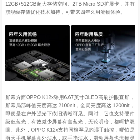
12GB+512GB超大存储空间、2TB Micro SD扩展卡，并有
旗舰级存储优化技术加持，可带来四年久用流畅体验。
屏幕方面OPPO K12x采用6.67英寸OLED高刷护眼直屏，
屏幕局部峰值亮度高达 2100nit，全局亮度高达 1200nit，
即便是在户外强光下依旧清晰可见。同时，它也支持硬件
级低蓝光，有效减少屏幕有害蓝光，无论明暗，都呵护双
眼。此外，OPPO K12x支持同档罕见的湿手触控，哪怕是
雨天手机屏幕意外沾水，或手指沾水，滑动屏幕也流畅灵