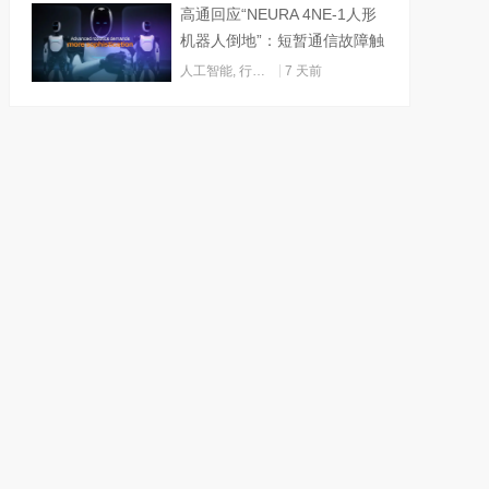
高通回应“NEURA 4NE-1人形
机器人倒地”：短暂通信故障触
发关机
人工智能
,
行业动态
7 天前