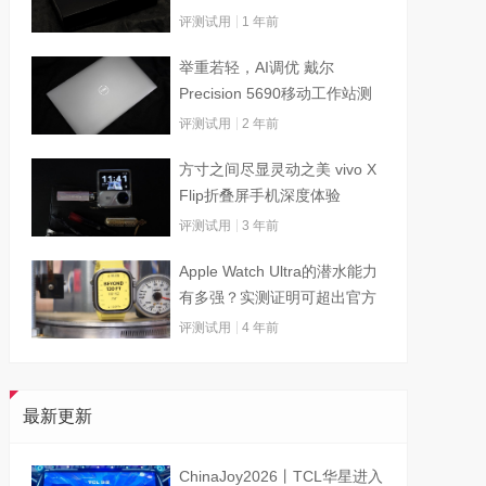
评测试用
1 年前
举重若轻，AI调优 戴尔
Precision 5690移动工作站测
试
评测试用
2 年前
方寸之间尽显灵动之美 vivo X
Flip折叠屏手机深度体验
评测试用
3 年前
Apple Watch Ultra的潜水能力
有多强？实测证明可超出官方
标称值
评测试用
4 年前
最新更新
ChinaJoy2026丨TCL华星进入