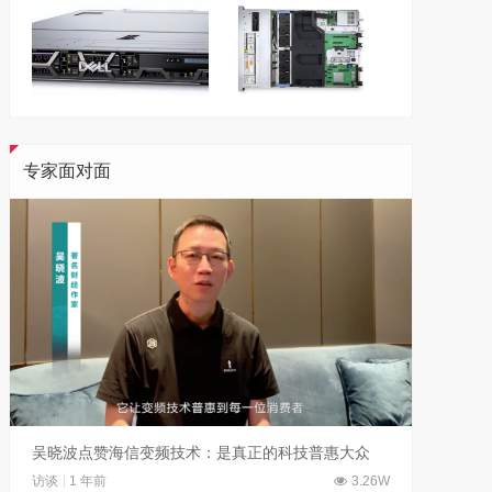
专家面对面
吴晓波点赞海信变频技术：是真正的科技普惠大众
访谈
1 年前
3.26W
访谈
7 