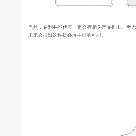
YC Startup School 2026
2026年，AI Agent正在完成从“问答工具”到“
进化。当技术实现从“能听会给答案”…
当然，专利并不代表一定会有相关产品推出。考虑
未来会推出这种折叠屏手机的可能。