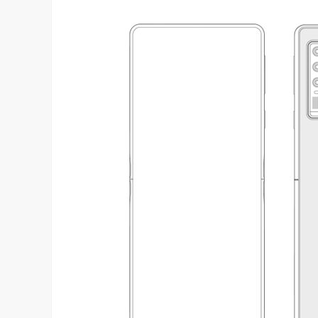
算力不是最贵的？谷歌首席科学家：把数据“搬来搬去”才是烧钱大头
对话AI创作者 vivo X Fold系列深度绑定
7.45K
访谈
2 月前