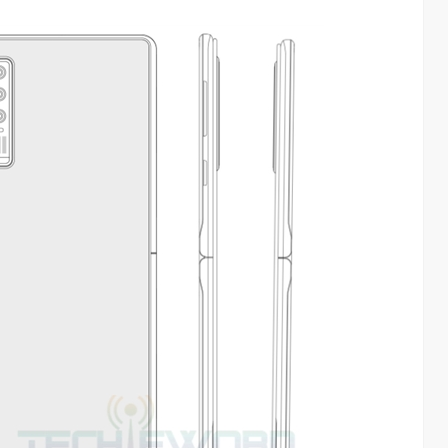
AI长赛道
刘平均：海信空调变频S架构发布具有重大意义
1.27W
访谈
1 年前
3.01W