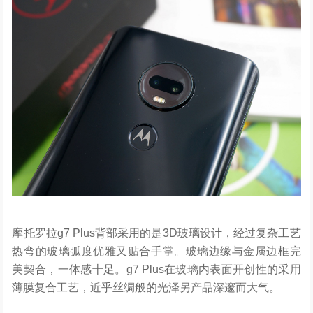
摩托罗拉g7 Plus背部采用的是3D玻璃设计，经过复杂工艺
热弯的玻璃弧度优雅又贴合手掌。玻璃边缘与金属边框完
美契合，一体感十足。g7 Plus在玻璃内表面开创性的采用
薄膜复合工艺，近乎丝绸般的光泽另产品深邃而大气。