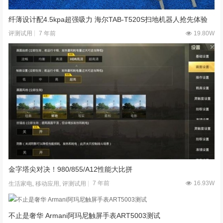
纤薄设计配4.5kpa超强吸力 海尔TAB-T520S扫地机器人抢先体验
7 年前
19.80W
评测试用
金字塔尖对决！980/855/A12性能大比拼
7 年前
16.93W
生活家电
,
移动应用
,
评测试用
不止是奢华 Armani阿玛尼触屏手表ART5003测试