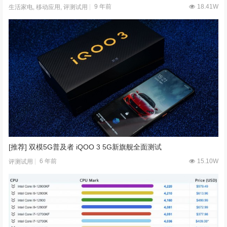
9 年前
18.41W
生活家电
,
移动应用
,
评测试用
[推荐] 双模5G普及者 iQOO 3 5G新旗舰全面测试
6 年前
15.10W
评测试用