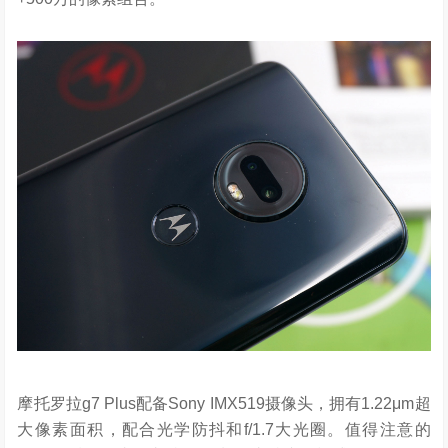
摩托罗拉g7 Plus配备Sony IMX519摄像头，拥有1.22μm超
大像素面积，配合光学防抖和f/1.7大光圈。值得注意的