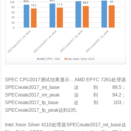
SPEC CPU2017测试结果显示，AMD EPYC 7261处理器
SPECreate2017_int_base达到89.5；
SPECreate2017_int_peak达到94.2；
SPECreate2017_fp_base达到103；
SPECreate2017_fp_peak达到105。
Intel Xeon Silver 4110处理器SPECreate2017_int_base达