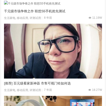
千元级市场争锋之作 联想S5手机抢先测试
8 年前
11.19W
生活家电
,
移动应用
,
评测试用
[推荐] 百元级看家新神器 市售可视门铃如何选
7 年前
18.27W
生活家电
,
移动应用
,
评测试用