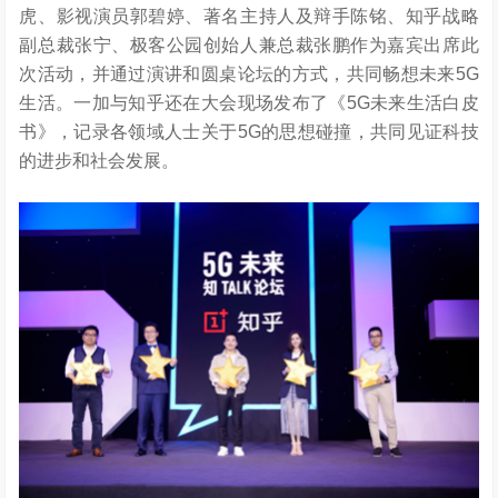
虎、影视演员郭碧婷、著名主持人及辩手陈铭、知乎战略
副总裁张宁、极客公园创始人兼总裁张鹏作为嘉宾出席此
次活动，并通过演讲和圆桌论坛的方式，共同畅想未来5G
生活。一加与知乎还在大会现场发布了《5G未来生活白皮
书》，记录各领域人士关于5G的思想碰撞，共同见证科技
的进步和社会发展。