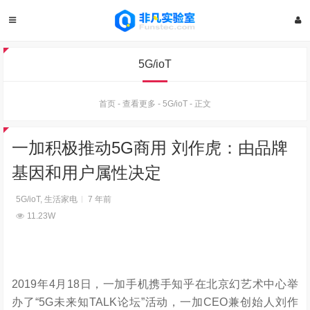
5G/ioT
首页
-
查看更多
-
5G/ioT
-
正文
一加积极推动5G商用 刘作虎：由品牌
基因和用户属性决定
5G/ioT
,
生活家电
7 年前
11.23W
2019年4月18日，一加手机携手知乎在北京幻艺术中心举
办了“5G未来知TALK论坛”活动，一加CEO兼创始人刘作