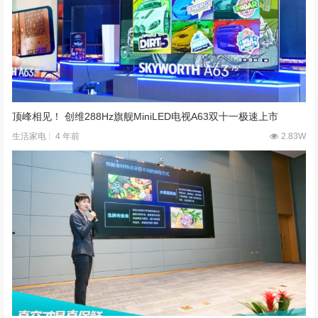
顶峰相见！ 创维288Hz旗舰MiniLED电视A63双十一极速上市
4 年前
2.83W
生活家电