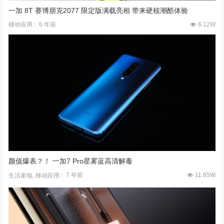
一加 8T 赛博朋克2077 限定版满载亮相 带来硬核潮酷体验
6 年前
6.12W
移动应用
颜值爆表？！ 一加7 Pro星雾蓝高清解毒
7 年前
11.65W
生活家电
,
移动应用