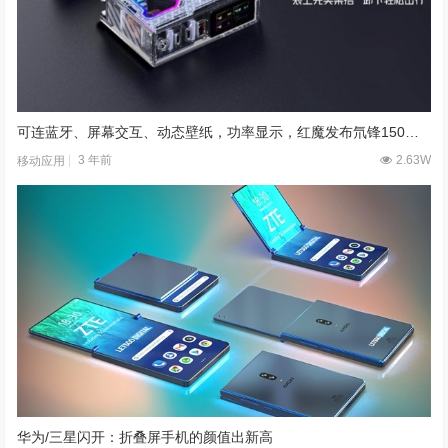
可连蓝牙、屏幕交互、动态壁纸，功率显示，红魔发布氘锋150W全能充
3 年前
2.63W
移动应用
华为/三星闪开：折叠屏手机的颜值出新高