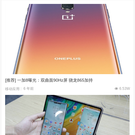
[推荐] 一加8曝光：双曲面90Hz屏 骁龙865加持
6 年前
6.53W
移动应用