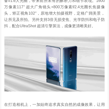
备f/1.6大光圈，带来前所未有的解析力和细节表现。1600
万像素117° 超大广角镜头+800万像素f/2.4光圈长焦摄像
头，矫正视角102°，原地增大拍摄视野，定格广阔美景，
让所见及所拍。另外支持3倍无损变焦、光学防抖和电子防
抖，配合UltraShot 超清引擎算法，成像更清晰美好。
在打造相机上，一加始终追求真实自然的成像效果，让用