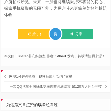
户所拍即所见。未来，一加也将继续秉持不将就的初心，
探索手机摄影的无限可能，为用户带来更简单美好的拍照
体验。
赏
赞
(
1
)
分享
本文由 Funstec非凡实验室 作者：
Albert
发表，转载请注明来源！
网现1分钟AI换脸：视频换脸可“定制”女星
一加QQ飞车全国挑战赛海选赛圆满结束 超120万人同台竞技
为这篇文章点赞的读者还看过