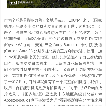
作为全球最具影响力的人文地理杂志，100多年来，《国家
地理》凭借高水准的照片质量而闻名于世，选片标准十分
严苛，是世界各地摄影师梦想发布自己照片的地方。为了
这期特刊，《国家地理》三位知名摄影师克莱斯托·莱特
(Krystle Wright) 、安迪·巴登(Andy Bardon)、卡尔顿·沃德
(Carlton Ward Jr) 分别前往北美的三片奇特大陆，使用一加
7 Pro开展为期七天的拍摄。他们的踪迹遍布了白云缭绕的
山峦、披着皑皑白雪的冰川、点缀着野花朵朵的草地，他
们还探索过似乎亘古不变的沙漠，又徜徉于温暖的热带海
洋。克莱斯托·莱特分享了此次的创作体验，他称赞道:“有
了一加7 Pro，口袋里就像有了一个完整的相机包，我们可
以用一台智能手机满足所有拍摄需求。”对于一加7 Pro的成
片效果，《国家地理》亚太及中东地区高级副总裁Con
Apostolopoulos也不吝溢美之词:“看到摄影师在北美旅途用