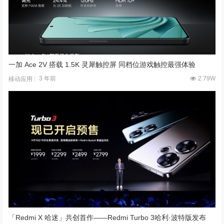
一加 Ace 2V 搭载 1.5K 灵犀触控屏 同档位游戏触控最强体验
3 年前
2.79W
移动应用
「Redmi X 哈迷」共创首作——Redmi Turbo 3哈利·波特版发布