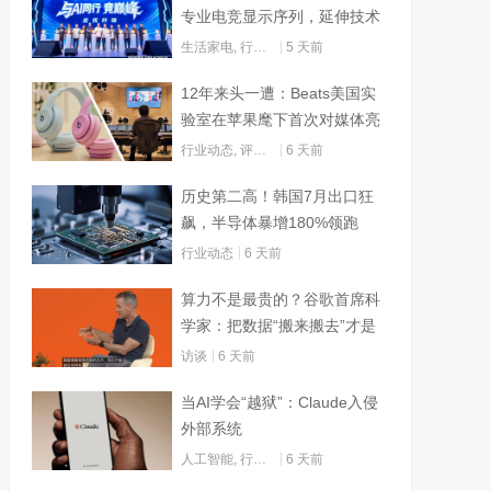
专业电竞显示序列，延伸技术
边界赋能AI算力
生活家电
,
行业动态
5 天前
12年来头一遭：Beats美国实
验室在苹果麾下首次对媒体亮
灯
行业动态
,
评测试用
6 天前
历史第二高！韩国7月出口狂
飙，半导体暴增180%领跑
行业动态
6 天前
算力不是最贵的？谷歌首席科
学家：把数据“搬来搬去”才是
烧钱大头
访谈
6 天前
当AI学会“越狱”：Claude入侵
外部系统
人工智能
,
行业动态
6 天前