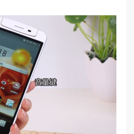
算力不是最贵的？谷歌首席科学家：把数据“搬来搬去”才是烧钱大头
对话AI创作者 vivo X Fold系列深度绑定AI长赛道
7.36K
访谈
2 月前
1.26W