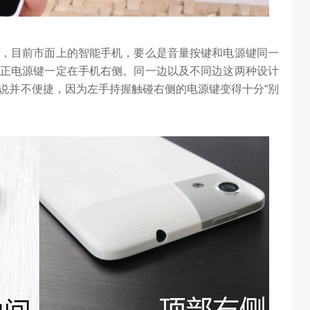
chool 2026
2026年，AI Agent正在完成从“问答工具”到“任务助手”的重要
进化。当技术实现从“能听会给答案”…
，目前市面上的智能手机，要么是音量按键和电源键同一
正电源键一定在手机右侧。同一边以及不同边这两种设计
说并不便捷，因为左手持握触碰右侧的电源键变得十分“别