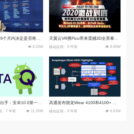
华为SVP：将在9个月内决定是否将鸿蒙OS带到智能手机上
天翼云VR携Pico带来震撼3D全景拳赛直播体验
8.33W
6 年前
8.60W
移动应用
[推荐] 中国大神出手：安卓10.0第一版金身告破
高通发布骁龙Wear 4100和4100+ 智能手表芯片组平台
7 年前
11.35W
6 年前
6.93W
用
移动应用