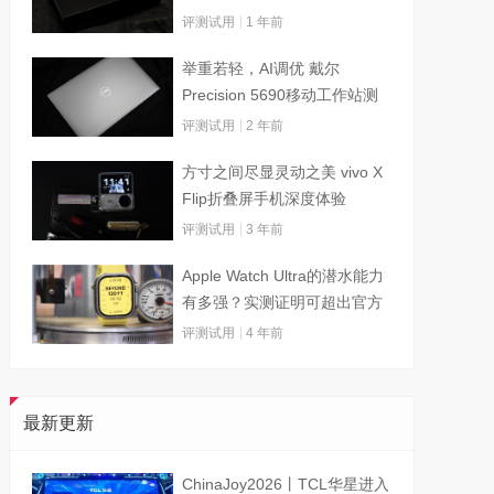
评测试用
1 年前
举重若轻，AI调优 戴尔
Precision 5690移动工作站测
试
评测试用
2 年前
方寸之间尽显灵动之美 vivo X
Flip折叠屏手机深度体验
评测试用
3 年前
Apple Watch Ultra的潜水能力
有多强？实测证明可超出官方
标称值
评测试用
4 年前
最新更新
ChinaJoy2026丨TCL华星进入