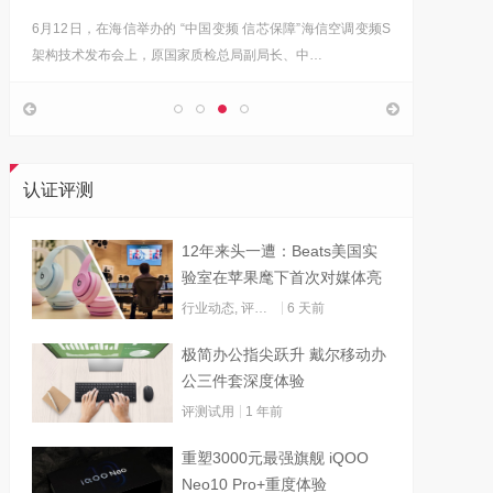
6月12日，在海信举办的 “中国变频 信芯保障”海信空调变频S
“海信在
架构技术发布会上，原国家质检总局副局长、中…
的决心，
认证评测
12年来头一遭：Beats美国实
验室在苹果麾下首次对媒体亮
灯
行业动态
,
评测试用
6 天前
极简办公指尖跃升 戴尔移动办
公三件套深度体验
评测试用
1 年前
重塑3000元最强旗舰 iQOO
Neo10 Pro+重度体验