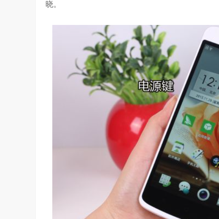
晓。
是真正的科技普惠大众
3.24W
访谈
6 天前