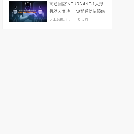
高通回应“NEURA 4NE-1人形
机器人倒地”：短暂通信故障触
发关机
人工智能
,
行业动态
6 天前