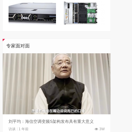
专家面对面
刘平均：海信空调变频S架构发布具有重大意义
吴晓波
访谈
1 年前
3W
访谈
1 