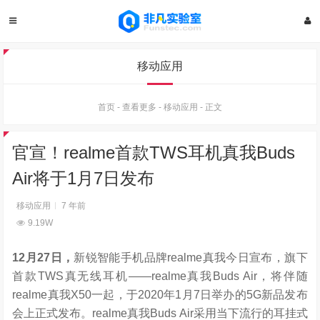
移动应用
首页
-
查看更多
-
移动应用
-
正文
官宣！realme首款TWS耳机真我Buds
Air将于1月7日发布
移动应用
7 年前
9.19W
12月27日，
新锐智能手机品牌realme真我今日宣布，旗下
首款TWS真无线耳机——realme真我Buds Air，将伴随
realme真我X50一起，于2020年1月7日举办的5G新品发布
会上正式发布。realme真我Buds Air采用当下流行的耳挂式