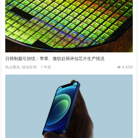
日韩制裁引担忧：苹果、微软赴韩评估芯片生产情况
7 年前
8.42W
热点聚焦
,
移动应用