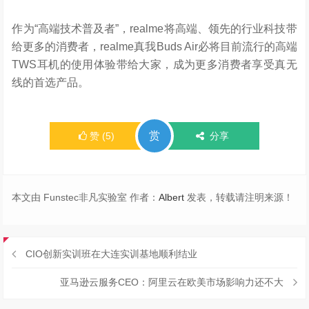
作为“高端技术普及者”，realme将高端、领先的行业科技带
给更多的消费者，realme真我Buds Air必将目前流行的高端
TWS耳机的使用体验带给大家，成为更多消费者享受真无
线的首选产品。
赏
赞
(
5
)
分享
本文由 Funstec非凡实验室 作者：
Albert
发表，转载请注明来源！
CIO创新实训班在大连实训基地顺利结业
亚马逊云服务CEO：阿里云在欧美市场影响力还不大