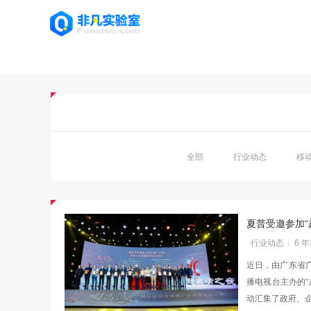
全部
行业动态
移
夏普受邀参加“
行业动态
6 
近日，由广东省
播电视台主办的
动汇集了政府、