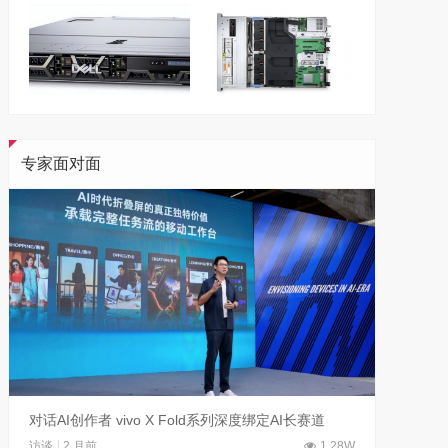
专家面对面
对话AI创作者 vivo X Fold系列深度绑定AI长赛道
刘平均
访谈
2 月前
1.28W
访谈
1 