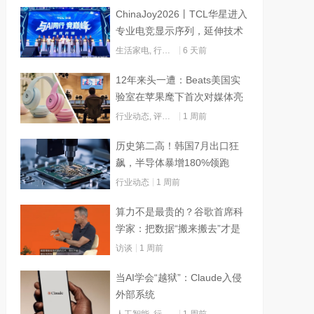
ChinaJoy2026丨TCL华星进入
专业电竞显示序列，延伸技术
边界赋能AI算力
生活家电
,
行业动态
6 天前
12年来头一遭：Beats美国实
验室在苹果麾下首次对媒体亮
灯
行业动态
,
评测试用
1 周前
历史第二高！韩国7月出口狂
飙，半导体暴增180%领跑
行业动态
1 周前
算力不是最贵的？谷歌首席科
学家：把数据“搬来搬去”才是
烧钱大头
访谈
1 周前
当AI学会“越狱”：Claude入侵
外部系统
人工智能
,
行业动态
1 周前