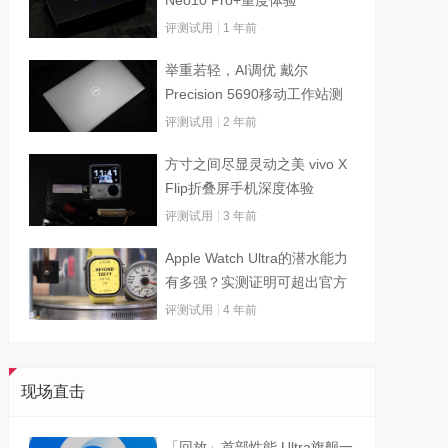
评测试用
1 年前
举重若轻，AI调优 戴尔
Precision 5690移动工作站测
试
评测试用
2 年前
方寸之间尽显灵动之美 vivo X
Flip折叠屏手机深度体验
评测试用
3 年前
Apple Watch Ultra的潜水能力
有多强？实测证明可超出官方
标称值
评测试用
4 年前
现场直击
「回放」首部性能 Ultra旗舰一