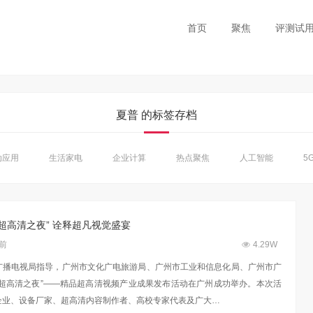
首页
聚焦
评测试
夏普 的标签存档
动应用
生活家电
企业计算
热点聚焦
人工智能
5G
超高清之夜” 诠释超凡视觉盛宴
年前
4.29W
广播电视局指导，广州市文化广电旅游局、广州市工业和信息化局、广州市广
“超高清之夜”——精品超高清视频产业成果发布活动在广州成功举办。本次活
企业、设备厂家、超高清内容制作者、高校专家代表及广大…