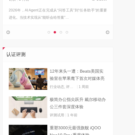
2026年，AI Agent正在完成从“问答工具”到“任务助手”的重要
6月12日
进化。当技术实现从“能听会给答案”…
架构技术
认证评测
12年来头一遭：Beats美国实
验室在苹果麾下首次对媒体亮
灯
行业动态
,
评测试用
1 周前
极简办公指尖跃升 戴尔移动办
公三件套深度体验
评测试用
1 年前
重塑3000元最强旗舰 iQOO
Neo10 Pro+重度体验