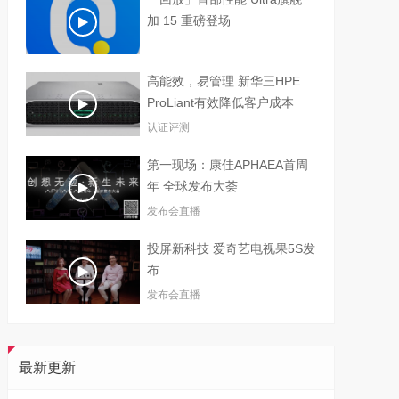
加 15 重磅登场
高能效，易管理 新华三HPE
ProLiant有效降低客户成本
认证评测
第一现场：康佳APHAEA首周
年 全球发布大荟
发布会直播
投屏新科技 爱奇艺电视果5S发
布
发布会直播
最新更新