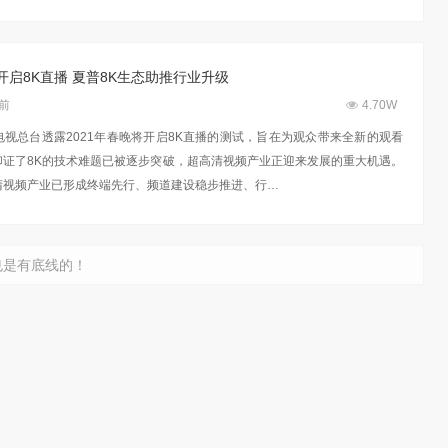
将开启8K直播 夏普8K生态助推行业升级
年前
4.70W
视总台透露2021年春晚将开启8K直播的测试，旨在为观众带来全新的观看
印证了8K的技术难题已被逐步突破，超高清视频产业正迎来发展的重大机遇。
清视频产业已形成终端先行、频道建设稳步推进、行…
也是有底线的！
普惠大众
算力不是最贵的？谷歌首席科学家：把数据“搬来搬去”才是烧钱大头
3.26W
访谈
1 周前
7.59K