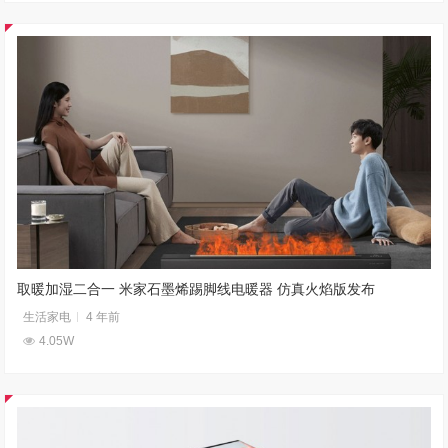
取暖加湿二合一 米家石墨烯踢脚线电暖器 仿真火焰版发布
生活家电
4 年前
4.05W