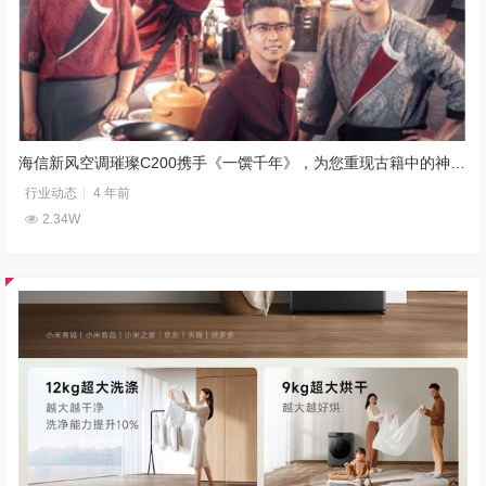
海信新风空调璀璨C200携手《一馔千年》，为您重现古籍中的神秘美食
行业动态
4 年前
2.34W