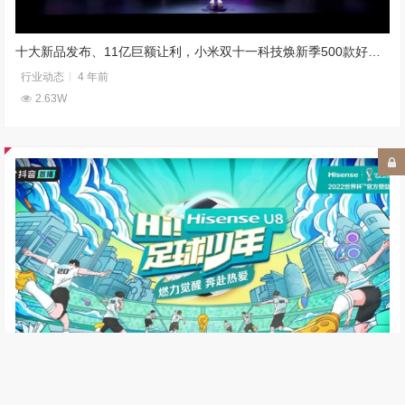
十大新品发布、11亿巨额让利，小米双十一科技焕新季500款好物来袭
行业动态
4 年前
2.63W
米卢将执教哪些中国足球少年？《Hi足球少年》 即将揭晓