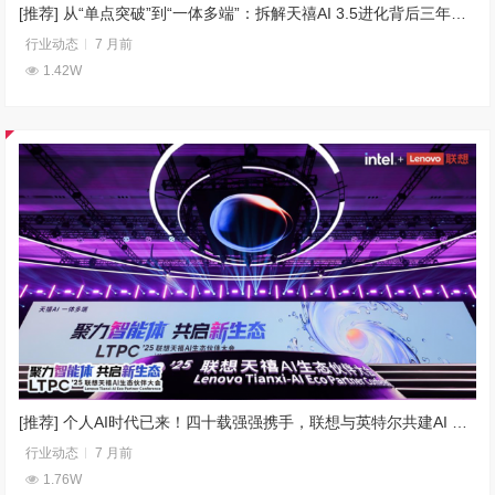
[推荐] 从“单点突破”到“一体多端”：拆解天禧AI 3.5进化背后三年的进化哲学
行业动态
7 月前
1.42W
[推荐] 个人AI时代已来！四十载强强携手，联想与英特尔共建AI PC新生态
行业动态
7 月前
1.76W