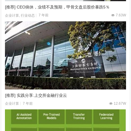
[推荐] CEO病休，业绩不及预期，甲骨文盘后股价暴跌5％
7 年前
7.63W
企业计算
,
行业动态
[推荐] 实践分享:上交所金融行业云
7 年前
12.67W
企业计算