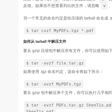
v
反馈。如果你不想查看列出的文件，请忽略
坚持，体现了海信在变频技术上
Google首席科学家Jeff Dean近日在YC Startup S
信将凭借这‘三心’…
上，分享了他对…
另一个常见的命名约定是给压缩的 tarball 命名成 .t
$
tar
cvzf
MyPDFs
.
tgz
*.
pdf
如何从 tarball 中解压文件
要从 gzip 压缩包中解压所有文件，你可以使用如
$
tar
-
xvzf
file
.
tar
.
gz
如果使用 .tgz 命名约定，该命令将如下所示：
$
tar
-
xvzf
MyPDFs
.
tgz
要从 gzip 包中解压单个文件，你可以执行几乎
$
tar
-
xvzf
PDFs
.
tar
.
gz
ShenTix
.
pd
ShenTix
.
pdf