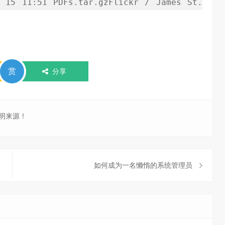
15
11
:
51
PDFs
.
tar
.
gzFlickr
/
James
St
.
。
赏
分享
明来源！
如何成为一名懒惰的系统管理员