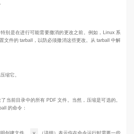
。
档，特别是在进行可能需要撤消的更改之前。例如，Linux 系
tarball，以防必须撤消这些更改。从 tarball 中解
并压缩它。
含了当前目录中的所有 PDF 文件。当然，压缩是可选的。
all 的命令：
算力不是最贵的？谷歌首席科学家：把数据“搬来搬去”才是烧钱大头
对话AI创作者 vivo X Fold系列深度绑定AI长赛道
7.45K
访谈
2 月前
1.27W
v
明创建文件，
（详细）表示你在命令运行时需要一些