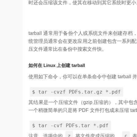
时还会压缩该文件，使其在移动到其它系统时更小
tarball 通常用于备份个人或系统文件来创建存
统管理员通常会在更改应用之前创建包含一系列配置文件的 
压文件通常比在备份中搜索文件快。
如何在 Linux 上创建 tarball
使用如下命令，你可以在单条命令中创建 tarball 
$
tar
-
cvzf
PDFs
.
tar
.
gz
*.
pdf
其结果是一个压缩文件（gzip 压缩的），其中包
一个稍微简单的只是将 PDF 文件打包成未压缩 tarb
$
tar
-
cvf
PDFs
.
tar
*.
pdf
是真正的科技普惠大众
3.26W
访谈
7 天前
z
c
注意，选项中的
将文件变成压缩的。
表