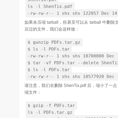
ls
-
l
ShenTix
.
pdf
-
rw
-
rw
-
r
--
1
shs shs
122057
Dec
14
如果未压缩 tarball，你甚至可以从 tarball 中
压过的文件，我们会这样做：
$ gunzip
PDFs
.
tar
.
gz
$
ls
-
l
PDFs
.
tar
-
rw
-
rw
-
r
--
1
shs shs
10700800
Dec
$
tar
-
vf
PDFs
.
tar
--
delete
ShenTi
$
ls
-
l
PDFs
.
tar
-
rw
-
rw
-
r
--
1
shs shs
10577920
Dec
请注意，我们在删除 ShenTix.pdf 后，缩小了一
缩文件：
$ gzip
-
f
PDFs
.
tar
ls
-
l
PDFs
.
tar
.
gz