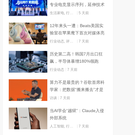
专业电竞显示序列，延伸技术
边界赋能AI算力
生活家电
,
行业动态
5 天前
12年来头一遭：Beats美国实
验室在苹果麾下首次对媒体亮
灯
行业动态
,
评测试用
7 天前
历史第二高！韩国7月出口狂
飙，半导体暴增180%领跑
行业动态
7 天前
算力不是最贵的？谷歌首席科
学家：把数据“搬来搬去”才是
烧钱大头
访谈
7 天前
当AI学会“越狱”：Claude入侵
外部系统
人工智能
,
行业动态
7 天前