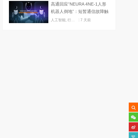
高通回应“NEURA 4NE-1人形
机器人倒地”：短暂通信故障触
发关机
人工智能
,
行业动态
7 天前
繁