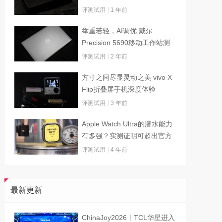
评测试用
1 年前
举重若轻，AI调优 戴尔
Precision 5690移动工作站测
试
评测试用
2 年前
方寸之间尽显灵动之美 vivo X
Flip折叠屏手机深度体验
评测试用
3 年前
Apple Watch Ultra的潜水能力
有多强？实测证明可超出官方
标称值
评测试用
4 年前
最新更新
ChinaJoy2026丨TCL华星进入