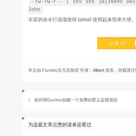
-
rw
-
rw
-
r
--
1
shs shs
10134499
Dec
John
丰富的命令行选项使得 tarball 使用起来简单方便
赞
(
0
)
本文由 Funstec非凡实验室 作者：
Albert
发表，转载请注
如何用Gonimo创建一个免费的婴儿监视系统
为这篇文章点赞的读者还看过