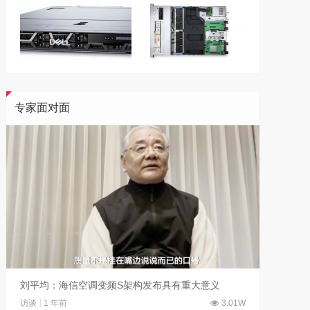
专家面对面
刘平均：海信空调变频S架构发布具有重大意义
吴晓波
访谈
1 年前
3.01W
访谈
1 