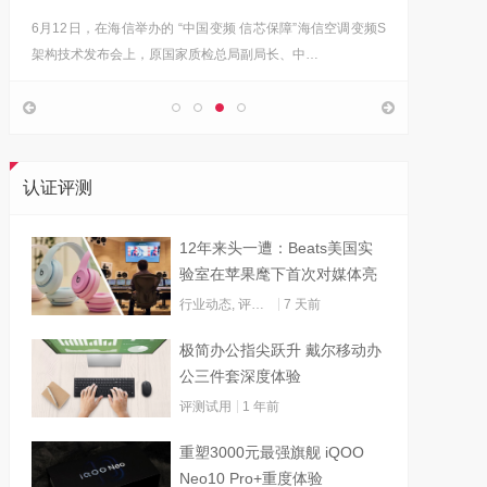
6月12日，在海信举办的 “中国变频 信芯保障”海信空调变频S
“海信在
架构技术发布会上，原国家质检总局副局长、中…
的决心，
认证评测
12年来头一遭：Beats美国实
验室在苹果麾下首次对媒体亮
灯
行业动态
,
评测试用
7 天前
极简办公指尖跃升 戴尔移动办
公三件套深度体验
评测试用
1 年前
重塑3000元最强旗舰 iQOO
Neo10 Pro+重度体验