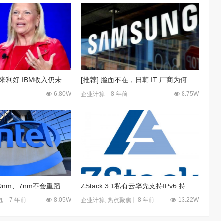
收购Red Hat带来利好 IBM收入仍未达预期
[推荐] 脸面不在，日韩 IT 厂商为何集体落败？
6.80W
8 年前
8.75W
企业计算
英特尔：确保10nm、7nm不会重蹈14nm覆辙
ZStack 3.1私有云率先支持IPv6 持续深耕精细化云平台
7 年前
8.05W
8 年前
13.22W
电
企业计算
,
热点聚焦