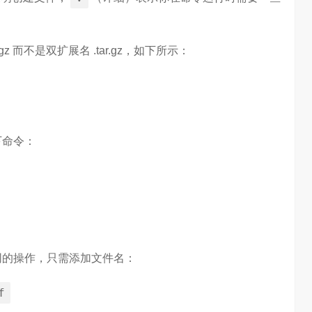
。
chool 2026
2026年，AI Agent正在完成从“问答工具”到“任务助手”的重要
进化。当技术实现从“能听会给答案”…
gz 而不是双扩展名 .tar.gz，如下所示：
下命令：
相同的操作，只需添加文件名：
f