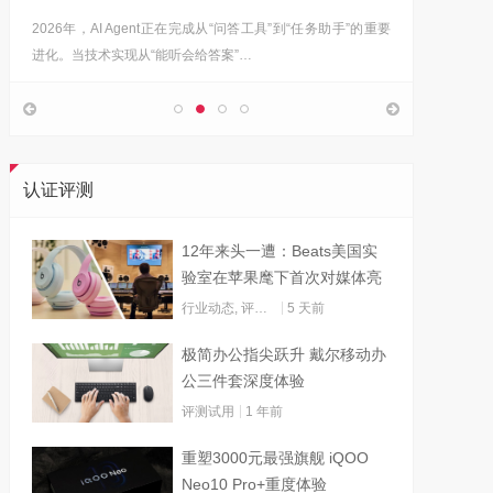
2026年，AI Agent正在完成从“问答工具”到“任务助手”的重要
6月12日
进化。当技术实现从“能听会给答案”…
架构技术
认证评测
12年来头一遭：Beats美国实
验室在苹果麾下首次对媒体亮
灯
行业动态
,
评测试用
5 天前
极简办公指尖跃升 戴尔移动办
公三件套深度体验
评测试用
1 年前
重塑3000元最强旗舰 iQOO
Neo10 Pro+重度体验