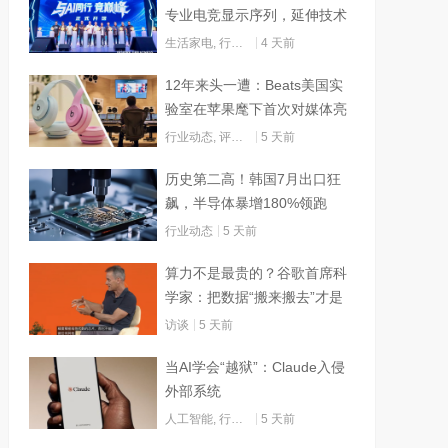
专业电竞显示序列，延伸技术
边界赋能AI算力
生活家电
,
行业动态
4 天前
12年来头一遭：Beats美国实
验室在苹果麾下首次对媒体亮
灯
行业动态
,
评测试用
5 天前
历史第二高！韩国7月出口狂
飙，半导体暴增180%领跑
行业动态
5 天前
算力不是最贵的？谷歌首席科
学家：把数据“搬来搬去”才是
烧钱大头
访谈
5 天前
当AI学会“越狱”：Claude入侵
外部系统
人工智能
,
行业动态
5 天前