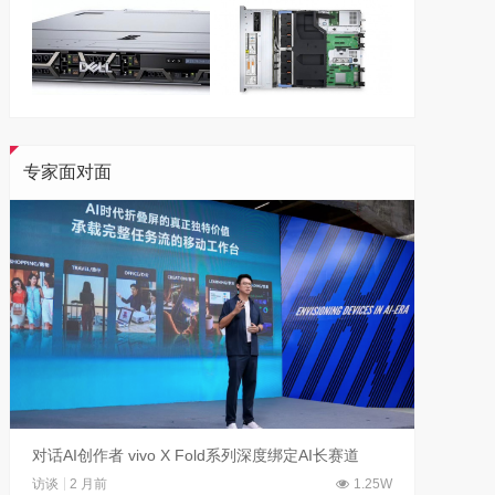
专家面对面
对话AI创作者 vivo X Fold系列深度绑定AI长赛道
刘平均
访谈
2 月前
1.25W
访谈
1 