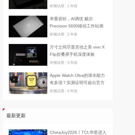
评测试用
1 年前
举重若轻，AI调优 戴尔
Precision 5690移动工作站测
试
评测试用
2 年前
方寸之间尽显灵动之美 vivo X
Flip折叠屏手机深度体验
评测试用
3 年前
Apple Watch Ultra的潜水能力
有多强？实测证明可超出官方
标称值
评测试用
4 年前
最新更新
ChinaJoy2026丨TCL华星进入