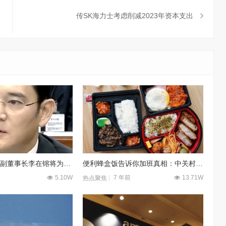
传SK海力士考虑削减2023年资本支出
[推荐] 三星电子副董事长李在镕将为集团不当行为公开道歉
便利蜂盒饭告诉你加班真相：中关村码农加班到多晚
5.10W
7 年前
13.71W
热点聚焦