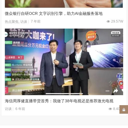
微众银行自研OCR 文字识别引擎，助力AI金融服务落地
7 年前
29.57W
热点聚焦
,
访谈
海信周厚健直播带货首秀：我做了38年电视还是推荐激光电视
6 年前
8.40W
访谈