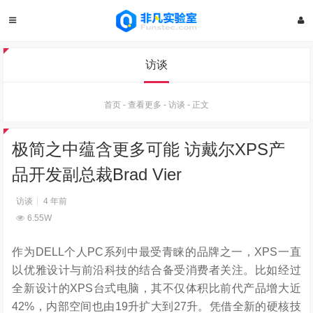
访谈
首页
-
查看更多
-
访谈
-
正文
极简之中蕴含更多可能 访戴尔XPS产
品开发副总裁Brad Vier
访谈
4 年前
6.55W
作为DELL个人PC系列中最受青睐的品牌之一，XPS一直
以优雅设计与前沿科技的结合备受消费者关注。比如经过
全新设计的XPS台式电脑，其不仅体积比前代产品增大近
42%，内部空间也由19升扩大到27升。凭借全新的硬核技